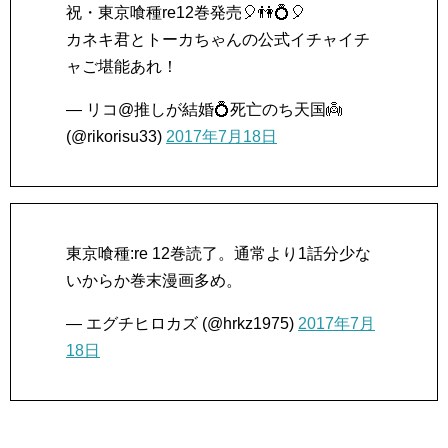
祝・東京喰種re12巻発売🎈👫💍🎈
カネキ君とトーカちゃんの公式イチャイチ
ャご堪能あれ！
— リコ@推しが結婚💍死亡のち天国👼
(@rikorisu33)
2017年7月18日
東京喰種:re 12巻読了。通常より1話分少な
いからか巻末漫画多め。
— エグチヒロカズ (@hrkz1975)
2017年7月
18日