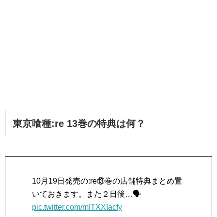
東京喰種:re 13巻の特典は何？
10月19日発売の:re⑬巻の店舗特典まとめ置
いておきます。また２日後…🗣️
pic.twitter.com/mITXXIacfy