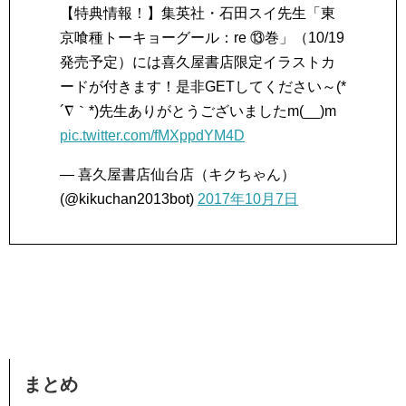
【特典情報！】集英社・石田スイ先生「東
京喰種トーキョーグール：re ⑬巻」（10/19
発売予定）には喜久屋書店限定イラストカ
ードが付きます！是非GETしてください～(*
´∇｀*)先生ありがとうございましたm(__)m
pic.twitter.com/fMXppdYM4D
— 喜久屋書店仙台店（キクちゃん）
(@kikuchan2013bot)
2017年10月7日
まとめ