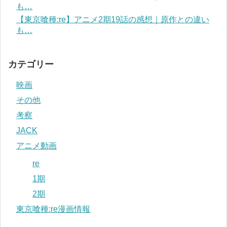
も…
【東京喰種:re】アニメ2期19話の感想｜原作との違い
も…
カテゴリー
映画
その他
考察
JACK
アニメ動画
re
1期
2期
東京喰種:re漫画情報